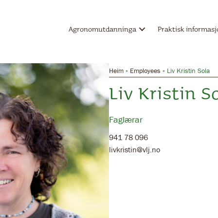
Agronomutdanninga
Praktisk informas
Heim
»
Employees
»
Liv Kristin Sola
Liv Kristin S
Faglærar
941 78 096
livkristin@vlj.no