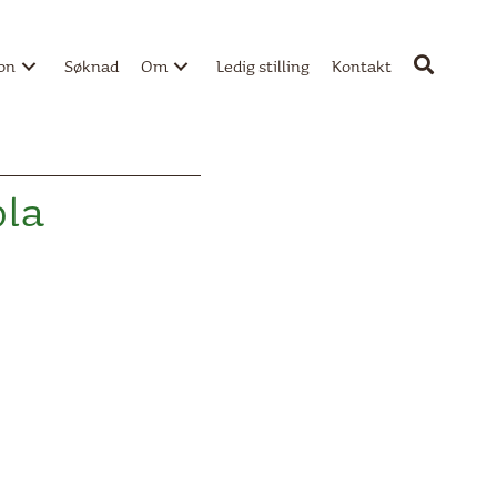
jon
Søknad
Om
Ledig stilling
Kontakt
ola