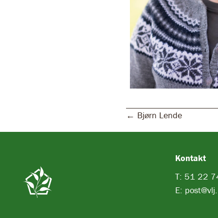
Posts
← Bjørn Lende
navigation
Kontakt
T: 51 22 7
E: post@vlj